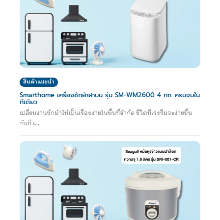
สินค้าแนะนำ
Smarthome เครื่องซักผ้าฝาบน รุ่น SM-WM2600 4 กก. ครบจบใน
ที่เดียว
เปลี่ยนงานซักผ้าให้เป็นเรื่องง่ายในพื้นที่จำกัด ชีวิตที่เร่งรีบจะง่ายขึ้น
ทันที เ...