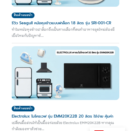
สินค้าแนะนำ
รีวิว Seagull หม้อหุงข้าวแบบฝาล็อก 1.8 ลิตร รุ่น SRI-001-CR
ทำไมหม้อหุงข้าวฝาล็อกถึงเป็นทางเลือกที่คนทำอาหารยุคใหม่ต้องมี
เบื่อไหมกับปัญหาข้...
สินค้าแนะนำ
Electrolux ไมโครเวฟ รุ่น EMM20K22B 20 ลิตร ใช้ง่าย คุ้มค่า
เปลี่ยนมื้อด่วนให้เป็นมื้ออร่อยด้วย Electrolux EMM20K22B หากคุณ
กำลังมองหาตัวช่วย...