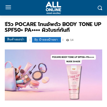
รีวิว POCARE โทนอัพตัว BODY TONE UP
SPF50+ PA++++ ผิวไบรท์ทันที
สินค้าแนะนำ
By
ป้ายยงป้ายยา
14