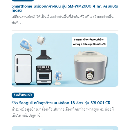
Smarthome เครื่องซักผ้าฝาบน รุ่น SM-WM2600 4 กก. ครบจบใน
ที่เดียว
เปลี่ยนงานซักผ้าให้เป็นเรื่องง่ายในพื้นที่จำกัด ชีวิตที่เร่งรีบจะง่ายขึ้น
ทันที เ...
สินค้าแนะนำ
รีวิว Seagull หม้อหุงข้าวแบบฝาล็อก 1.8 ลิตร รุ่น SRI-001-CR
ทำไมหม้อหุงข้าวฝาล็อกถึงเป็นทางเลือกที่คนทำอาหารยุคใหม่ต้องมี
เบื่อไหมกับปัญหาข้...