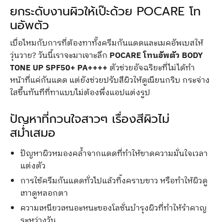
ยกระดับงานผิวให้เป๊ะด้วย POCARE โท
นอัพตัว
เบื่อไหมกับการที่ต้องทาทั้งครีมกันแดดและเมคอัพเบสให้
วุ่นวาย? วันนี้เราจะมาเจาะลึก
POCARE โทนอัพตัว BODY
TONE UP SPF50+ PA++++
ตัวช่วยอัจฉริยะที่ไม่ได้ทำ
หน้าที่แค่กันแดด แต่ยังช่วยปรับสีผิวให้ดูเนียนกริบ กระจ่าง
ใสขึ้นทันทีที่ทาแบบไม่ต้องพึ่งแอปแต่งรูป
ปัญหาที่กวนใจสาวๆ เรื่องสีผิวไม่
สม่ำเสมอ
ปัญหาผิวหมองคล้ำจากแดดที่ทำให้ขาดความมั่นใจเวลา
แต่งตัว
การใช้ครีมกันแดดทั่วไปแล้วทิ้งคราบขาว หรือทำให้ผิวดู
เทาดูหลอกตา
ความเหนียวเหนอะหนะของโลชั่นบำรุงผิวที่ทำให้รำคาญ
ระหว่างวัน