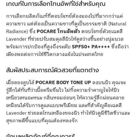
เกณฑ์ในการเลือกโทนอัพที่ใช่สำหรับคุณ
การเลือกผลิตภัณฑ์ที่ตอบโจทย์ต้องมองไปที่มากกว่าแค่
ความขาว แต่ต้องเป็นความขาวที่ดูเป็นธรรมชาติ (Natural
Radiance) ซึ่ง
POCARE โทนอัพตัว
ตอบโจทย์ด้วยเฉดสี
Lavender ที่ช่วยปรับสมดุลสีผิวให้ดูสว่างขึ้นอย่างนุ่มนวล
พร้อมการปกป้องที่สูงถึงระดับ
SPF50+ PA++++
ซึ่งถือว่า
เพียงพอต่อการใช้ชีวิตกลางแจ้งในประเทศไทย
สัมผัสประสบการณ์ผิวสวยที่แตกต่าง
เมื่อลองลูบไล้
POCARE BODY TONE UP
ลงบนผิว คุณจะ
รู้สึกได้ทันทีว่าเนื้อครีมซึมไว ไม่ทิ้งความรำคาญใจให้ผิว
เหนียวเหนอะหนะ กลิ่นหอมอ่อนๆ ให้ความรู้สึกผ่อนคลาย
เหมือนได้รับการดูแลแบบพรีเมียม และที่สำคัญคือเฉดสี
Lavender ช่วยลดโทนเหลืองของผิว ทำให้ผิวดูมีชีวิตชีวาและ
สุขภาพดีขึ้นแบบที่คุณต้องหลงรัก
ข้อมูลผลิตภัณฑ์ที่คุณควรรู้