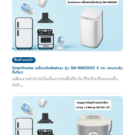
สินค้าแนะนำ
Smarthome เครื่องซักผ้าฝาบน รุ่น SM-WM2600 4 กก. ครบจบใน
ที่เดียว
เปลี่ยนงานซักผ้าให้เป็นเรื่องง่ายในพื้นที่จำกัด ชีวิตที่เร่งรีบจะง่ายขึ้น
ทันที เ...