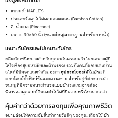
ข้อมูลผลิตภัณฑ์
แบรนด์: MAPLE’S
ประเภทวัสดุ: ใยไผ่ผสมคอตตอน (Bamboo Cotton)
สี: น้ำตาล (Pinecone)
ขนาด: 30×60 นิ้ว (ขนาดใหญ่มาตรฐานสำหรับอาบน้ำ)
เหมาะกับใครและไม่เหมาะกับใคร
ผลิตภัณฑ์นี้เหมาะสำหรับทุกคนในครอบครัว โดยเฉพาะผู้ที่
ใส่ใจเรื่องสุขอนามัยและผิวพรรณ รวมถึงคนที่ชอบแต่งบ้าน
สไตล์มินิมอลและกำลังมองหา
อุปกรณ์ของใช้ในบ้าน
ที่
ตอบโจทย์ทั้งฟังก์ชันและความงาม สำหรับผู้ที่ต้องการผ้า
ขนหนูที่มีความหนาเท่านวมแบบผ้าโรงแรมอาจต้อง
พิจารณาคุณสมบัติของผ้าใยไผ่ที่มีความพริ้วไหวมากกว่า
คุ้มค่ากว่าด้วยการลงทุนเพื่อคุณภาพชีวิต
อย่าปล่อยให้ความอับชื้นทำลายวันดีๆ ของคุณ เลือกใช้
ผ้า