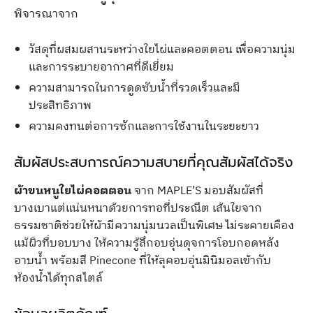
พิจารณาจาก
วัสดุที่ผสมผสานระหว่างใยไผ่และคอตตอน เพื่อความนุ่ม
และการระบายอากาศที่ดีเยี่ยม
ความสามารถในการดูดซับน้ำที่รวดเร็วและมี
ประสิทธิภาพ
ความคงทนต่อการซักและการใช้งานในระยะยาว
สัมผัสประสบการณ์ความสบายที่คุณสัมผัสได้จริง
ผ้าขนหนูใยไผ่คอตตอน
จาก MAPLE’S มอบสัมผัสที่
บางเบาแต่แน่นหนาด้วยการทอที่ประณีต เส้นใยจาก
ธรรมชาติช่วยให้ผ้ามีความนุ่มนวลเป็นพิเศษ ไม่ระคายเคือง
แม้ผิวที่บอบบาง ให้ความรู้สึกอบอุ่นดุจการโอบกอดหลัง
อาบน้ำ พร้อมสี Pinecone ที่ให้ลุคอบอุ่นมินิมอลเข้ากับ
ห้องน้ำได้ทุกสไตล์