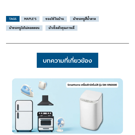
TAGS
MAPLE'S
ของใช้ในบ้าน
ผ้าขนหนูสีน้ำตาล
ผ้าขนหนูใยไผ่คอตตอน
ผ้าเช็ดตัวคุณภาพดี
บทความที่เกี่ยวข้อง