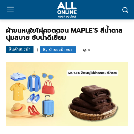
ผ้าขนหนูใยไผ่คอตตอน MAPLE’S สีน้ำตาล
นุ่มสบาย ซับน้ำดีเยี่ยม
สินค้าแนะนำ
By
ป้ายยงป้ายยา
8