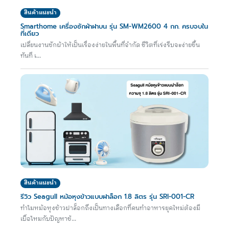
สินค้าแนะนำ
Smarthome เครื่องซักผ้าฝาบน รุ่น SM-WM2600 4 กก. ครบจบใน
ที่เดียว
เปลี่ยนงานซักผ้าให้เป็นเรื่องง่ายในพื้นที่จำกัด ชีวิตที่เร่งรีบจะง่ายขึ้น
ทันที เ...
สินค้าแนะนำ
รีวิว Seagull หม้อหุงข้าวแบบฝาล็อก 1.8 ลิตร รุ่น SRI-001-CR
ทำไมหม้อหุงข้าวฝาล็อกถึงเป็นทางเลือกที่คนทำอาหารยุคใหม่ต้องมี
เบื่อไหมกับปัญหาข้...