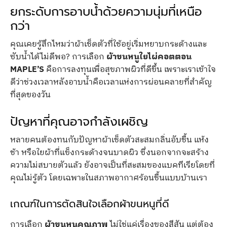
ยกระดับการอาบน้ำด้วยความนุ่มที่เหนือ
กว่า
คุณเคยรู้สึกไหมว่าผ้าเช็ดตัวที่ใช้อยู่เริ่มหยาบกระด้างและ
ซับน้ำได้ไม่ดีพอ? การเลือก
ผ้าขนหนูใยไผ่คอตตอน
MAPLE’S
คือการลงทุนเพื่อสุขภาพผิวที่ดีขึ้น เพราะเราเข้าใจ
ดีว่าช่วงเวลาหลังอาบน้ำคือเวลาแห่งการผ่อนคลายที่สำคัญ
ที่สุดของวัน
ปัญหาที่คุณอาจกำลังเผชิญ
หลายคนต้องทนกับปัญหาผ้าเช็ดตัวสะสมกลิ่นอับชื้น แห้ง
ช้า หรือใยผ้าที่แข็งกระด้างจนบาดผิว ซึ่งนอกจากจะสร้าง
ความไม่สบายตัวแล้ว ยังอาจเป็นที่สะสมของแบคทีเรียโดยที่
คุณไม่รู้ตัว โดยเฉพาะในสภาพอากาศร้อนชื้นแบบบ้านเรา
เกณฑ์ในการตัดสินใจเลือกผ้าขนหนูที่ดี
การเลือก
ผ้าขนหนูคุณภาพ
ไม่ใช่แค่เรื่องของสีสัน แต่ต้อง