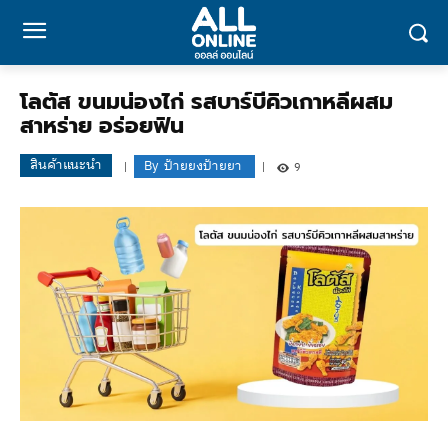
โลตัส ขนมน่องไก่ รสบาร์บีคิวเกาหลีผสม
สาหร่าย อร่อยฟิน
สินค้าแนะนำ
By
ป้ายยงป้ายยา
9