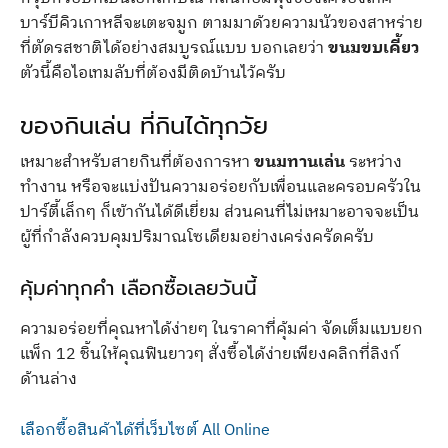
บาร์บีคิวเกาหลีจะเตะจมูก ตามมาด้วยความนัวของสาหร่าย
ที่ตัดรสชาติได้อย่างสมบูรณ์แบบ บอกเลยว่า
ขนมขบเคี้ยว
ตัวนี้คือไอเทมลับที่ต้องมีติดบ้านไว้ครับ
ของกินเล่น ที่กินได้ทุกวัย
เหมาะสำหรับสายกินที่ต้องการหา
ขนมทานเล่น
ระหว่าง
ทำงาน หรือจะแบ่งปันความอร่อยกับเพื่อนและครอบครัวใน
ปาร์ตี้เล็กๆ ก็เข้ากันได้ดีเยี่ยม ส่วนคนที่ไม่เหมาะอาจจะเป็น
ผู้ที่กำลังควบคุมปริมาณโซเดียมอย่างเคร่งครัดครับ
คุ้มค่าทุกคำ เลือกซื้อเลยวันนี้
ความอร่อยที่คุณหาได้ง่ายๆ ในราคาที่คุ้มค่า จัดเต็มแบบยก
แพ็ก 12 ชิ้นให้คุณฟินยาวๆ สั่งซื้อได้ง่ายเพียงคลิกที่ลิงก์
ด้านล่าง
เลือกซื้อสินค้าได้ที่เว็บไซต์ All Online