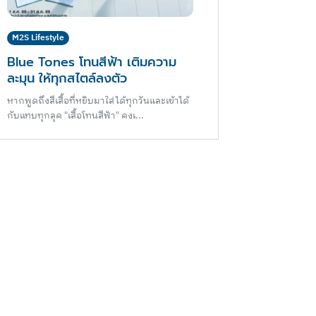
M2S Lifestyle
Blue Tones โทนสีฟ้า เติมความ
ละมุน ให้ทุกสไตล์ลงตัว
หากพูดถึงสีเสื้อที่หยิบมาใส่ได้ทุกวันและเข้าได้
กับแทบทุกลุค "เสื้อโทนสีฟ้า" คงเ...