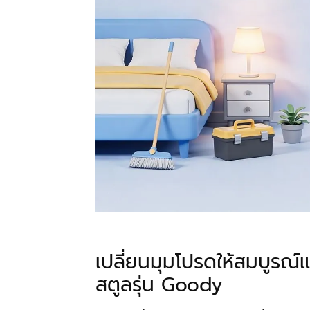
เปลี่ยนมุมโปรดให้สมบูรณ์
สตูลรุ่น Goody