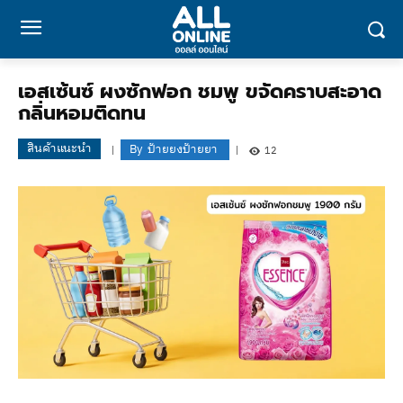
เอสเซ้นซ์ ผงซักฟอก ชมพู ขจัดคราบสะอาด
กลิ่นหอมติดทน
สินค้าแนะนำ
By
ป้ายยงป้ายยา
12