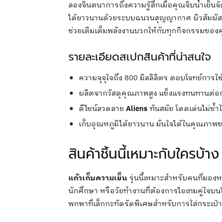
ลองจินตนาการถึงความรู้สึกเมื่อคุณจิบน้ำเย็นจ
ได้ยาวนานด้วยระบบฉนวนสุญญากาศ ผิวสัมผัส
ช่วยเติมเต็มพลังงานบวกให้กับทุกกิจกรรมของค
รายละเอียดสเปกสินค้าที่น่าสนใจ
ความจุจุใจถึง 800 มิลลิลิตร ตอบโจทย์การ
ผลิตจากวัสดุคุณภาพสูง แข็งแรงทนทานต่อ
ดีไซน์ลวดลาย
Aliens
ทันสมัย โดดเด่นไม่ซ้ำ
เก็บอุณหภูมิได้ยาวนาน มั่นใจได้ในคุณภา
สินค้าชิ้นนี้เหมาะกับใครบ้าง
แก้วเก็บความเย็น
รุ่นนี้เหมาะสำหรับคนที่มองห
นักศึกษา หรือวัยทำงานที่ต้องการไอเทมคู่ใจบนโ
พกพาที่เล็กกะทัดรัดพิเศษสำหรับการใส่กระเป๋าใ