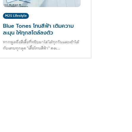
M2S Lifestyle
Blue Tones โทนสีฟ้า เติมความ
ละมุน ให้ทุกสไตล์ลงตัว
หากพูดถึงสีเสื้อที่หยิบมาใส่ได้ทุกวันและเข้าได้
กับแทบทุกลุค "เสื้อโทนสีฟ้า" คงเ...