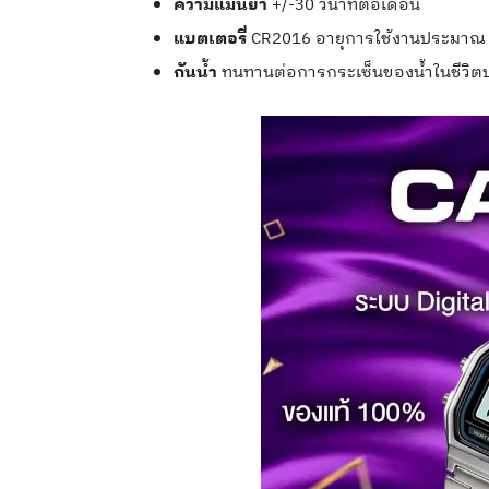
ความแม่นยำ
+/-30 วินาทีต่อเดือน
แบตเตอรี่
CR2016 อายุการใช้งานประมาณ 
กันน้ำ
ทนทานต่อการกระเซ็นของน้ำในชีวิต