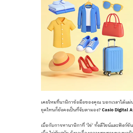
เคยไหมที่นาฬิกาข้อมือของคุณ บอกเวลาได้แม่นย
ยุคไหนก็ยังคงเป็นที่จับตามอง?
Casio Digital
เบื่อกับการหานาฬิกาที่ ‘ใช่’ ทั้งดีไซน์และฟังก์ช