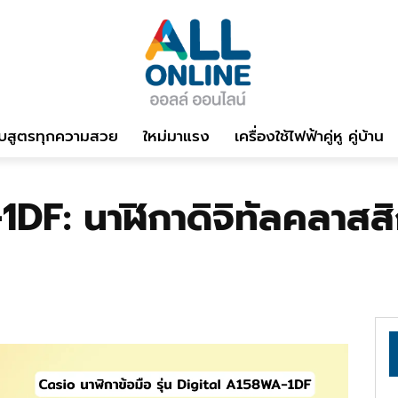
บสูตรทุกความสวย
ใหม่มาแรง
เครื่องใช้ไฟฟ้าคู่หู คู่บ้าน
DF: นาฬิกาดิจิทัลคลาสส