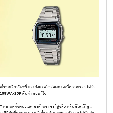
ำทุกเสี้ยววินาที และยังคงสไตล์อมตะเหนือกาลเวลา ไม่ว่า
 A158WA-1DF
คือคำตอบที่ใช่
ัน? หลายครั้งต้องแลกมาด้วยราคาที่สูงลิบ หรือดีไซน์ที่ดูน่า