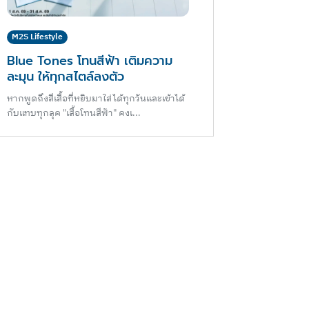
M2S Lifestyle
Blue Tones โทนสีฟ้า เติมความ
ละมุน ให้ทุกสไตล์ลงตัว
หากพูดถึงสีเสื้อที่หยิบมาใส่ได้ทุกวันและเข้าได้
กับแทบทุกลุค "เสื้อโทนสีฟ้า" คงเ...