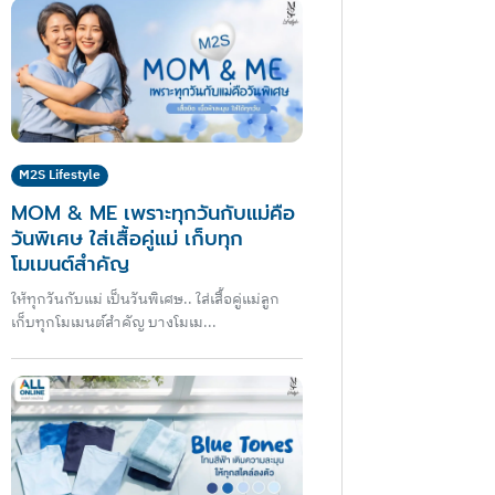
M2S Lifestyle
MOM & ME เพราะทุกวันกับแม่คือ
วันพิเศษ ใส่เสื้อคู่แม่ เก็บทุก
โมเมนต์สำคัญ
ให้ทุกวันกับแม่ เป็นวันพิเศษ.. ใส่เสื้อคู่แม่ลูก
เก็บทุกโมเมนต์สำคัญ บางโมเม...