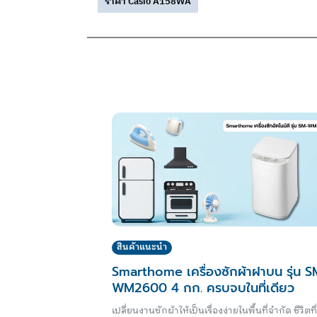
ราคา Casio A158WA
สินค้าแนะนำ
Smarthome เครื่องซักผ้าฝาบน รุ่น S
WM2600 4 กก. ครบจบในที่เดียว
เปลี่ยนงานซักผ้าให้เป็นเรื่องง่ายในพื้นที่จำกัด ชีวิตที่