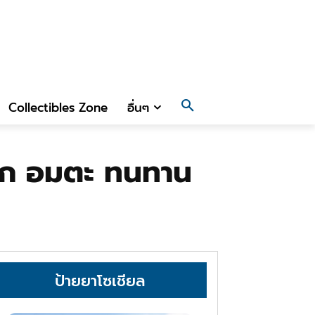
Collectibles Zone
อื่นๆ
ิก อมตะ ทนทาน
ป้ายยาโซเชียล