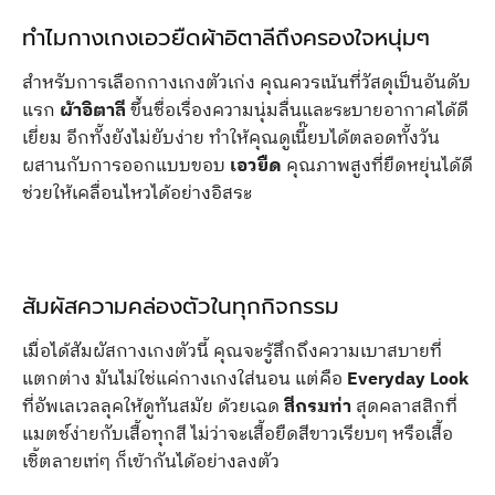
ทำไมกางเกงเอวยืดผ้าอิตาลีถึงครองใจหนุ่มๆ
สำหรับการเลือกกางเกงตัวเก่ง คุณควรเน้นที่วัสดุเป็นอันดับ
แรก
ผ้าอิตาลี
ขึ้นชื่อเรื่องความนุ่มลื่นและระบายอากาศได้ดี
เยี่ยม อีกทั้งยังไม่ยับง่าย ทำให้คุณดูเนี๊ยบได้ตลอดทั้งวัน
ผสานกับการออกแบบขอบ
เอวยืด
คุณภาพสูงที่ยืดหยุ่นได้ดี
ช่วยให้เคลื่อนไหวได้อย่างอิสระ
สัมผัสความคล่องตัวในทุกกิจกรรม
เมื่อได้สัมผัสกางเกงตัวนี้ คุณจะรู้สึกถึงความเบาสบายที่
แตกต่าง มันไม่ใช่แค่กางเกงใส่นอน แต่คือ
Everyday Look
ที่อัพเลเวลลุคให้ดูทันสมัย ด้วยเฉด
สีกรมท่า
สุดคลาสสิกที่
แมตช์ง่ายกับเสื้อทุกสี ไม่ว่าจะเสื้อยืดสีขาวเรียบๆ หรือเสื้อ
เชิ้ตลายเท่ๆ ก็เข้ากันได้อย่างลงตัว