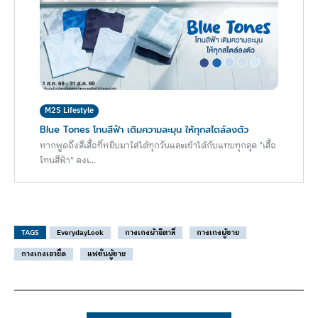
M2S Lifestyle
Blue Tones โทนสีฟ้า เติมความละมุน ให้ทุกสไตล์ลงตัว
หากพูดถึงสีเสื้อที่หยิบมาใส่ได้ทุกวันและเข้าได้กับแทบทุกลุค "เสื้อ
โทนสีฟ้า" คงเ...
TAGS
EverydayLook
กางเกงผ้าอิตาลี
กางเกงผู้ชาย
กางเกงเอวยืด
แฟชั่นผู้ชาย