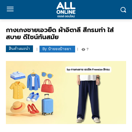
กางเกงชายเอวยืด ผ้าอิตาลี สีกรมท่า ใส่
สบาย ดีไซน์ทันสมัย
สินค้าแนะนำ
By
ป้ายยงป้ายยา
7