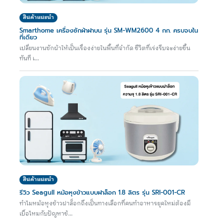
สินค้าแนะนำ
Smarthome เครื่องซักผ้าฝาบน รุ่น SM-WM2600 4 กก. ครบจบใน
ที่เดียว
เปลี่ยนงานซักผ้าให้เป็นเรื่องง่ายในพื้นที่จำกัด ชีวิตที่เร่งรีบจะง่ายขึ้น
ทันที เ...
สินค้าแนะนำ
รีวิว Seagull หม้อหุงข้าวแบบฝาล็อก 1.8 ลิตร รุ่น SRI-001-CR
ทำไมหม้อหุงข้าวฝาล็อกถึงเป็นทางเลือกที่คนทำอาหารยุคใหม่ต้องมี
เบื่อไหมกับปัญหาข้...