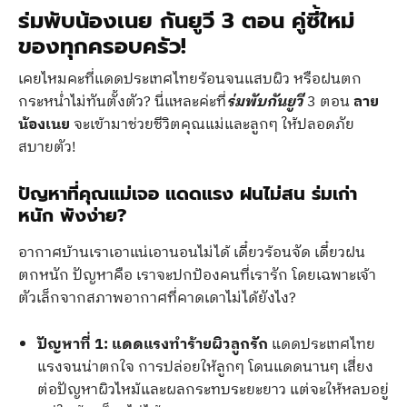
ร่มพับน้องเนย กันยูวี 3 ตอน คู่ซี้ใหม่
ของทุกครอบครัว!
เคยไหมคะที่แดดประเทศไทยร้อนจนแสบผิว หรือฝนตก
กระหน่ำไม่ทันตั้งตัว? นี่แหละค่ะที่
ร่มพับกันยูวี
3 ตอน
ลาย
น้องเนย
จะเข้ามาช่วยชีวิตคุณแม่และลูกๆ ให้ปลอดภัย
สบายตัว!
ปัญหาที่คุณแม่เจอ แดดแรง ฝนไม่สน ร่มเก่า
หนัก พังง่าย?
อากาศบ้านเราเอาแน่เอานอนไม่ได้ เดี๋ยวร้อนจัด เดี๋ยวฝน
ตกหนัก ปัญหาคือ เราจะปกป้องคนที่เรารัก โดยเฉพาะเจ้า
ตัวเล็กจากสภาพอากาศที่คาดเดาไม่ได้ยังไง?
ปัญหาที่ 1: แดดแรงทำร้ายผิวลูกรัก
แดดประเทศไทย
แรงจนน่าตกใจ การปล่อยให้ลูกๆ โดนแดดนานๆ เสี่ยง
ต่อปัญหาผิวไหม้และผลกระทบระยะยาว แต่จะให้หลบอยู่