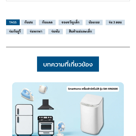
TAGS
กันฝน
กันแดด
ของขวัญเด็ก
น้องเนย
ร่ม 3 ตอน
ร่มกันยูวี
ร่มพกพา
ร่มพับ
สินค้าแม่และเด็ก
บทความที่เกี่ยวข้อง