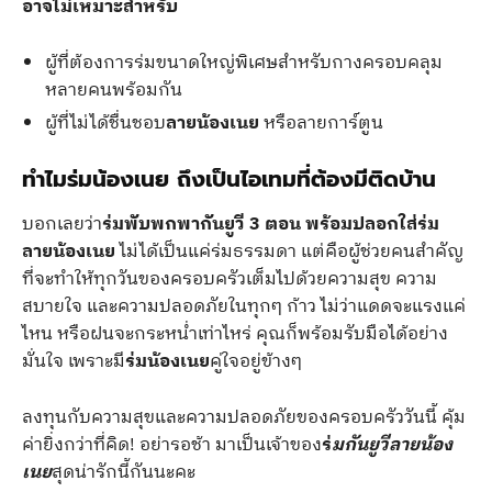
อาจไม่เหมาะสำหรับ
ผู้ที่ต้องการร่มขนาดใหญ่พิเศษสำหรับกางครอบคลุม
หลายคนพร้อมกัน
ผู้ที่ไม่ได้ชื่นชอบ
ลายน้องเนย
หรือลายการ์ตูน
ทำไมร่มน้องเนย ถึงเป็นไอเทมที่ต้องมีติดบ้าน
บอกเลยว่า
ร่มพับพกพากันยูวี 3 ตอน พร้อมปลอกใส่ร่ม
ลายน้องเนย
ไม่ได้เป็นแค่ร่มธรรมดา แต่คือผู้ช่วยคนสำคัญ
ที่จะทำให้ทุกวันของครอบครัวเต็มไปด้วยความสุข ความ
สบายใจ และความปลอดภัยในทุกๆ ก้าว ไม่ว่าแดดจะแรงแค่
ไหน หรือฝนจะกระหน่ำเท่าไหร่ คุณก็พร้อมรับมือได้อย่าง
มั่นใจ เพราะมี
ร่มน้องเนย
คู่ใจอยู่ข้างๆ
ลงทุนกับความสุขและความปลอดภัยของครอบครัววันนี้ คุ้ม
ค่ายิ่งกว่าที่คิด! อย่ารอช้า มาเป็นเจ้าของ
ร่
มกันยูวีลายน้อง
เนย
สุดน่ารักนี้กันนะคะ