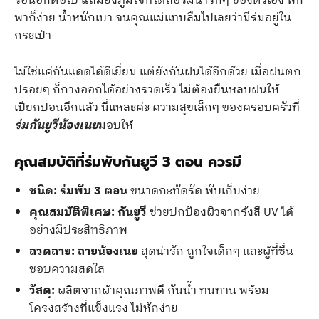
ร้อนอีกต่อไป แถมยังภูมิใจที่ได้ถือร่มน่ารักๆ ของตัวเอง พก
พาก็ง่าย น้ำหนักเบา จนคุณแม่แทบลืมไปเลยว่ามีร่มอยู่ใน
กระเป๋า
ไม่ใช่แค่กันแดดได้ดีเยี่ยม แต่ยังกันฝนได้อีกด้วย เมื่อฝนตก
ปรอยๆ ก็กางออกได้อย่างรวดเร็ว ไม่ต้องยืนหลบฝนให้
เปียกปอนอีกแล้ว นี่แหละค่ะ ความสุขเล็กๆ ของครอบครัวที่
ร่มกันยูวี
น้องเนย
มอบให้
คุณสมบัติที่ร่มพับกันยูวี 3 ตอน ควรมี
ชนิด:
ร่มพับ 3 ตอน
ขนาดกะทัดรัด พับเก็บง่าย
คุณสมบัติพิเศษ:
กันยูวี
ช่วยปกป้องผิวจากรังสี UV ได้
อย่างมีประสิทธิภาพ
ลวดลาย:
ลายน้องเนย
สุดน่ารัก ถูกใจเด็กๆ และผู้ที่ชื่น
ชอบความสดใส
วัสดุ:
ผลิตจากผ้าคุณภาพดี กันน้ำ ทนทาน พร้อม
โครงสร้างที่แข็งแรง ไม่หักง่าย