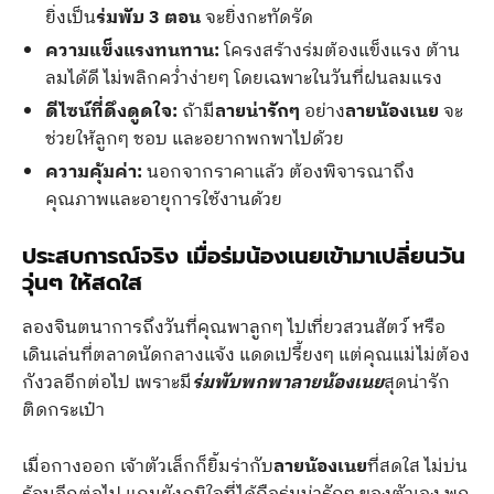
ยิ่งเป็น
ร่มพับ 3 ตอน
จะยิ่งกะทัดรัด
ความแข็งแรงทนทาน:
โครงสร้างร่มต้องแข็งแรง ต้าน
ลมได้ดี ไม่พลิกคว่ำง่ายๆ โดยเฉพาะในวันที่ฝนลมแรง
ดีไซน์ที่ดึงดูดใจ:
ถ้ามี
ลายน่ารักๆ
อย่าง
ลายน้องเนย
จะ
ช่วยให้ลูกๆ ชอบ และอยากพกพาไปด้วย
ความคุ้มค่า:
นอกจากราคาแล้ว ต้องพิจารณาถึง
คุณภาพและอายุการใช้งานด้วย
ประสบการณ์จริง เมื่อร่มน้องเนยเข้ามาเปลี่ยนวัน
วุ่นๆ ให้สดใส
ลองจินตนาการถึงวันที่คุณพาลูกๆ ไปเที่ยวสวนสัตว์ หรือ
เดินเล่นที่ตลาดนัดกลางแจ้ง แดดเปรี้ยงๆ แต่คุณแม่ไม่ต้อง
กังวลอีกต่อไป เพราะมี
ร่มพับพกพา
ลายน้องเนย
สุดน่ารัก
ติดกระเป๋า
เมื่อกางออก เจ้าตัวเล็กก็ยิ้มร่ากับ
ลายน้องเนย
ที่สดใส ไม่บ่น