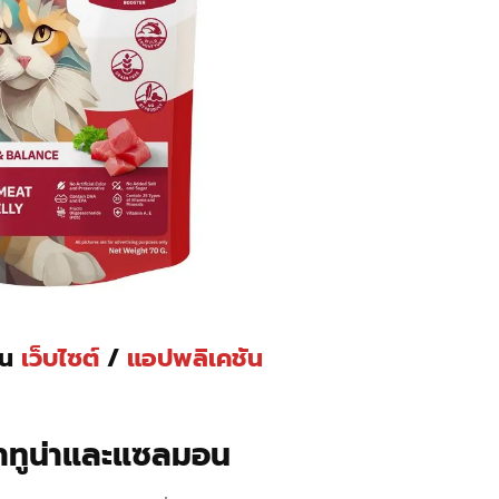
่าน
เว็บไซต์
/
แอปพลิเคชัน
าทูน่าและแซลมอน