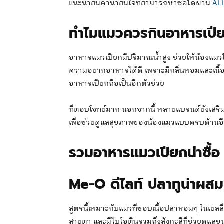
แนะนำสินค้าน่าสนใจที่สามารถหาซื้อได้ผ่าน
AL
ทำไมแมวควรกินอาหารเปี
อาหารแมวเปียกมีปริมาณน้ำสูง ช่วยให้น้องแมวได้
ความอยากอาหารได้ดี เพราะมีกลิ่นหอมและเนื้อสั
อาหารเปียกถือเป็นอีกตัวช่วย
ที่ตอบโจทย์มาก นอกจากนี้ หลายแบรนด์ยังเสริ
เพื่อช่วยดูแลสุขภาพของน้องแมวแบบครบด้านอ
รวมอาหารแมวเปียกน่าซื้อ
Me-O ดีไลท์ ปลาทูน่าผส
สูตรนี้เหมาะกับแมวที่ชอบเนื้อปลาหอมๆ ในเยลลี่น
สายตา และมีไบโอตินรวมถึงสังกะสีที่ช่วยดูแลข