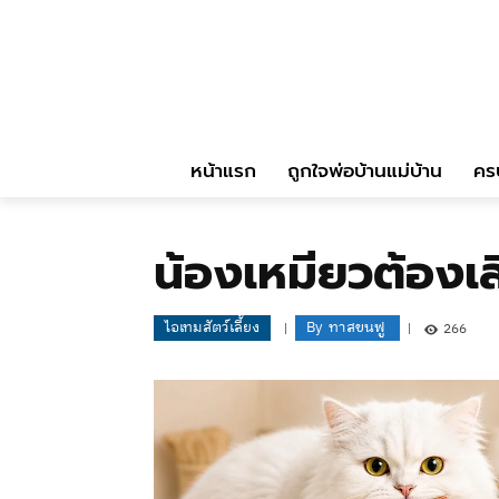
หน้าแรก
ถูกใจพ่อบ้านแม่บ้าน
คร
น้องเหมียวต้องเล
ไอเทมสัตว์เลี้ยง
By
ทาสขนฟู
266