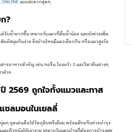
L ONLINE
แบบสะดวกสุดๆ
ยก?
รับน้ำมากขึ้น เหมาะกับแมวที่ดื่มน้ำน้อย และยังช่วยเพิ่ม
มผัสนุ่มกินง่าย ยิ่งบ้านไหนมีแมวเลือกกิน หรือแมวสูงวัย
มสารอาหารสำคัญ เช่น ทอรีน โอเมก้า 3 และวิตามินต่างๆ
ีกด้วย
 ปี 2569 ถูกใจทั้งแมวและทาส
มแซลมอนในเยลลี่
ุ่มๆ จุดเด่นคือใช้วัตถุดิบพรีเมียม พร้อมมีทอรีนช่วยบำรุง
นและผิวหนังให้เงางาม เหมาะกับแมวบ้านที่ต้องการบำรุงสุข