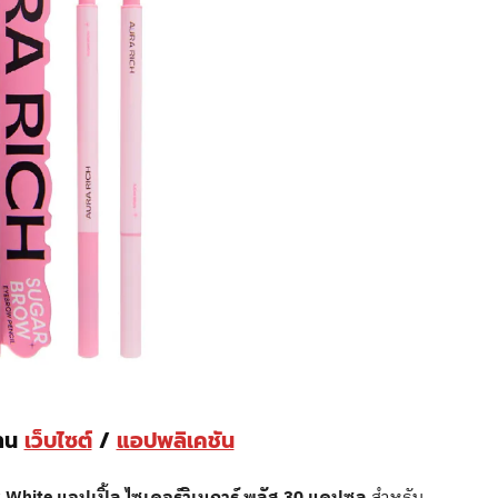
่าน
เว็บไซต์
/
แอปพลิเคชัน
 White แอปเปิ้ล ไซเดอร์วิเนการ์ พลัส 30 แคปซูล
สำหรับ