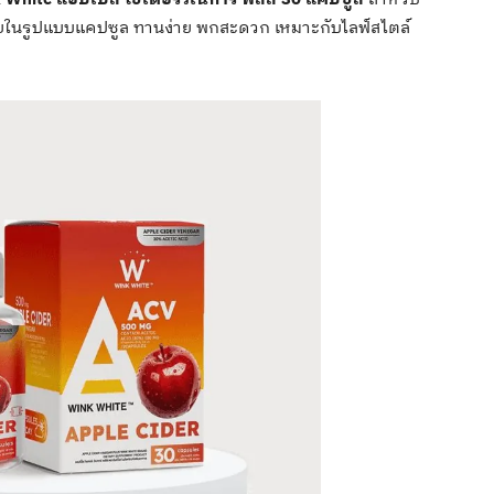
ายในรูปแบบแคปซูล ทานง่าย พกสะดวก เหมาะกับไลฟ์สไตล์