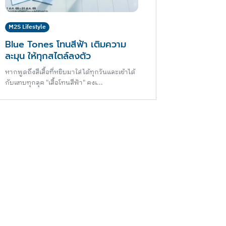
M2S Lifestyle
Blue Tones โทนสีฟ้า เติมความ
ละมุน ให้ทุกสไตล์ลงตัว
หากพูดถึงสีเสื้อที่หยิบมาใส่ได้ทุกวันและเข้าได้
กับแทบทุกลุค "เสื้อโทนสีฟ้า" คงเ...