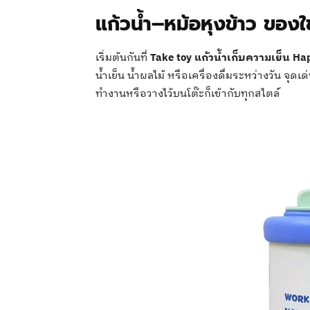
แก้วน้ำ–หม้อหุงข้าว ของใช
เริ่มต้นกันที่
Take toy แก้วน้ำเก็บความเย็น Ha
น้ำเย็น น้ำผลไม้ หรือเครื่องดื่มระหว่างวัน จุ
ทำงานหรือวางไว้บนโต๊ะก็เข้ากับทุกสไตล์