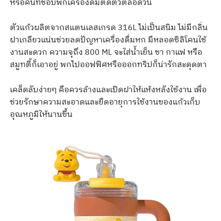
หรือคนที่ชอบพกเครื่องดื่มติดตัวตลอดวัน
ตัวแก้วผลิตจากสแตนเลสเกรด 316L ไม่เป็นสนิม ไม่มีกลิ่น
ฝาเกลียวแน่นช่วยลดปัญหาเครื่องดื่มหก มีหลอดซิลิโคนใช้
งานสะดวก ความจุถึง 800 ML จะใส่น้ำเย็น ชา กาแฟ หรือ
สมูทตี้ก็เอาอยู่ พกไปออฟฟิศหรือออกทริปก็น่ารักสะดุดตา
เคล็ดลับง่ายๆ คือควรล้างและเปิดฝาให้แห้งหลังใช้งาน เพื่อ
ช่วยรักษาความสะอาดและยืดอายุการใช้งานของแก้วเก็บ
อุณหภูมิให้นานขึ้น