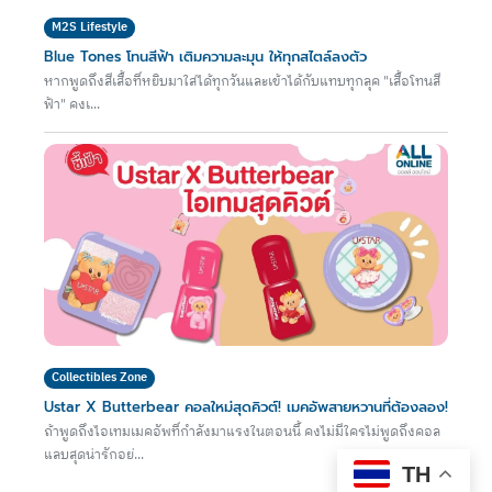
M2S Lifestyle
Blue Tones โทนสีฟ้า เติมความละมุน ให้ทุกสไตล์ลงตัว
หากพูดถึงสีเสื้อที่หยิบมาใส่ได้ทุกวันและเข้าได้กับแทบทุกลุค "เสื้อโทนสี
ฟ้า" คงเ...
Collectibles Zone
Ustar X Butterbear คอลใหม่สุดคิวต์! เมคอัพสายหวานที่ต้องลอง!
ถ้าพูดถึงไอเทมเมคอัพที่กำลังมาแรงในตอนนี้ คงไม่มีใครไม่พูดถึงคอล
แลบสุดน่ารักอย่...
TH