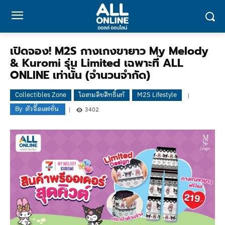
เปิดจอง! M2S กางเกงขายาว My Melody
& Kuromi รุ่น Limited เฉพาะที่ ALL
ONLINE เท่านั้น (จำนวนจำกัด)
Collectibles Zone
ไอเทมลิขสิทธิ์แท้
M2S Lifestyle
By
ตัวจี๊ดแฟชั่น
3402