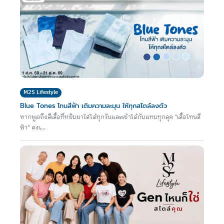
M2S Lifestyle
Blue Tones โทนสีฟ้า เติมความละมุน ให้ทุกสไตล์ลงตัว
หากพูดถึงสีเสื้อที่หยิบมาใส่ได้ทุกวันและเข้าได้กับแทบทุกลุค "เสื้อโทนสี
ฟ้า" คงเ...