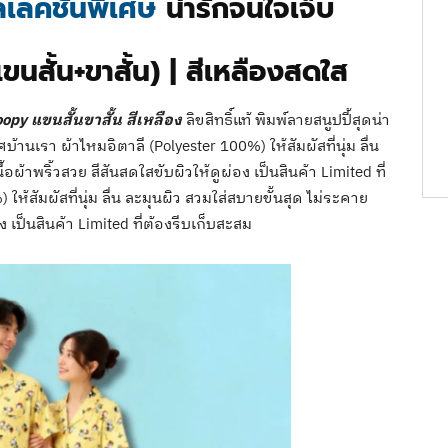
ลคชั่นพิเศษ
น่ารักจนใจเจ็บ
สั้น+ขาสั้น) | สีเหลืองสดใส
py แขนสั้นขาสั้น สีเหลือง
ลิขสิทธิ์แท้ พิมพ์ลายสนูปปี้สุดน่า
้านเรา ผ้าไหมอิตาลี (Polyester 100%) ให้สัมผัสที่นุ่ม ลื่น
อผ้าพริ้วสวย สีสันสดใสขับผิวให้ดูผ่อง เป็นสินค้า Limited ที่
ห้สัมผัสที่นุ่ม ลื่น ละมุนผิว สวมใส่สบายขั้นสุด ไม่ระคาย
อง เป็นสินค้า Limited ที่ต้องรีบเก็บสะสม