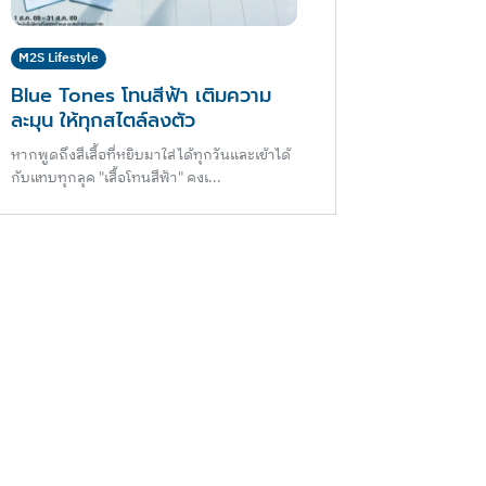
M2S Lifestyle
Blue Tones โทนสีฟ้า เติมความ
ละมุน ให้ทุกสไตล์ลงตัว
หากพูดถึงสีเสื้อที่หยิบมาใส่ได้ทุกวันและเข้าได้
กับแทบทุกลุค "เสื้อโทนสีฟ้า" คงเ...