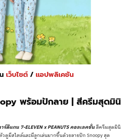
่าน
เว็บไซต์
/
แอปพลิเคชัน
oopy พร้อมปักลาย | สีครีมสุดมินิ
อคาร์ดิแกน 7-ELEVEN x PEANUTS คอลเลคชั่น
สีครีมสุดมินิ
ตัวดูมีสไตล์และมีลูกเล่นมากขึ้นด้วยลายปัก Snoopy สุด