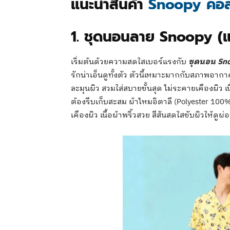
แนะนำสินค้า
Snoopy คอลเ
1. ชุดนอนลาย Snoopy (แขน
เริ่มต้นด้วยความสดใสเบอร์แรงกับ
ชุดนอน Snoo
รักน่าเอ็นดูทั้งตัว ตัวนี้เหมาะมากกับสภาพอากาศบ
ละมุนผิว สวมใส่สบายขั้นสุด ไม่ระคายเคืองผิว เนื้
ต้องรีบเก็บสะสม ผ้าไหมอิตาลี (Polyester 100%) ใ
เคืองผิว เนื้อผ้าพริ้วสวย สีสันสดใสขับผิวให้ดูผ่