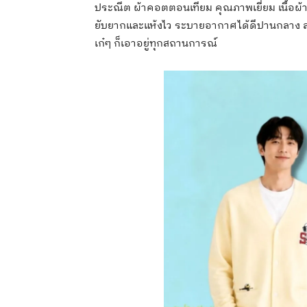
ประณีต ผ้าคอตตอนเทียม คุณภาพเยี่ยม เนื้อผ้า
ยับยากและแห้งไว ระบายอากาศได้ดีปานกลาง สวมใ
เก๋ๆ ก็เอาอยู่ทุกสถานการณ์