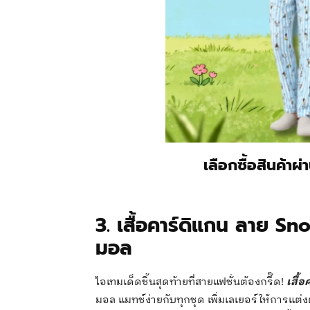
เลือกซื้อสินค้าผ
3. เสื้อคาร์ดิแกน ลาย Sn
มอล
ไอเทมเด็ดชิ้นสุดท้ายที่สายแฟชั่นต้องกรี๊ด!
เสื้
มอล แมทช์ง่ายกับทุกชุด เพิ่มเลเยอร์ให้การแต่ง