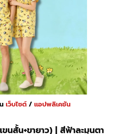
่าน
เว็บไซต์
/
แอปพลิเคชัน
นสั้น+ขายาว) | สีฟ้าละมุนตา