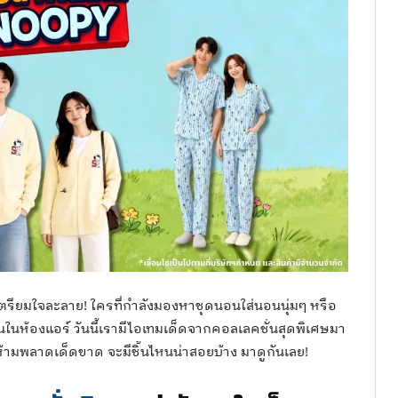
ตรียมใจละลาย! ใครที่กำลังมองหาชุดนอนใส่นอนนุ่มๆ หรือ
งานในห้องแอร์ วันนี้เรามีไอเทมเด็ดจากคอลเลคชั่นสุดพิเศษมา
่ห้ามพลาดเด็ดขาด จะมีชิ้นไหนน่าสอยบ้าง มาดูกันเลย!