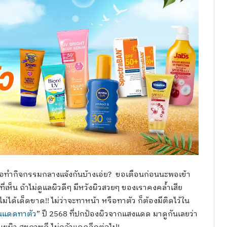
รือทำกิจกรรมกลางแจ้งกันบ้างเอ่ย? ขอเตือนก่อนนะพอเข้า
่เห็น ถ้าไม่ดูแลผิวดีๆ มีหวังผิวสวยๆ ของเราคงคล้ำเสีย
่ได้เด็ดขาด!! ไม่ว่าจะทาหน้า หรือทาตัว ก็ต้องมีติดไว้ใน
นแดดทาตัว
” ปี 2568 ที่ปกป้องผิวจากแสงแดด มาดูกันเลยว่า