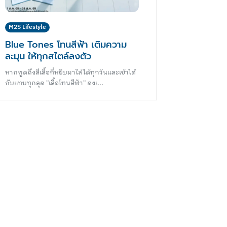
M2S Lifestyle
Blue Tones โทนสีฟ้า เติมความ
ละมุน ให้ทุกสไตล์ลงตัว
หากพูดถึงสีเสื้อที่หยิบมาใส่ได้ทุกวันและเข้าได้
กับแทบทุกลุค "เสื้อโทนสีฟ้า" คงเ...