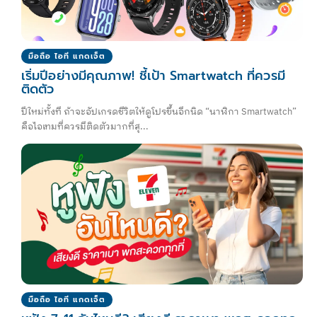
มือถือ ไอที แกดเจ็ต
เริ่มปีอย่างมีคุณภาพ! ชี้เป้า Smartwatch ที่ควรมี
ติดตัว
ปีใหม่ทั้งที ถ้าจะอัปเกรดชีวิตให้ดูโปรขึ้นอีกนิด “นาฬิกา Smartwatch”
คือไอเทมที่ควรมีติดตัวมากที่สุ...
มือถือ ไอที แกดเจ็ต