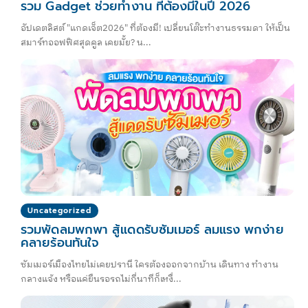
รวม Gadget ช่วยทำงาน ที่ต้องมีในปี 2026
อัปเดตลิสต์ "แกดเจ็ต2026" ที่ต้องมี! เปลี่ยนโต๊ะทำงานธรรมดา ให้เป็น
สมาร์ทออฟฟิศสุดคูล เคยมั้ย? น...
Uncategorized
รวมพัดลมพกพา สู้แดดรับซัมเมอร์ ลมแรง พกง่าย
คลายร้อนทันใจ
ซัมเมอร์เมืองไทยไม่เคยปรานี ใครต้องออกจากบ้าน เดินทาง ทำงาน
กลางแจ้ง หรือแค่ยืนรอรถไม่กี่นาทีก็เหงื่...