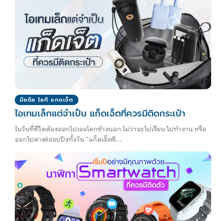
มือถือ ไอที แกดเจ็ต
ไอเทมเล็กแต่จำเป็น แก็ดเจ็ตที่ควรมีติดกระเป๋า
ในวันที่ชีวิตต้องออกไปเจอโลกข้างนอก ไม่ว่าจะไปเรียน ไปทำงาน หรือ
ออกไปคาเฟ่ฮอปปิงทั้งวัน “แก็ดเจ็ตชิ...