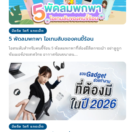
มือถือ ไอที แกดเจ็ต
5 พัดลมพกพา ไอเทมลับของคนขี้ร้อน
ไอเทมลับสำหรับคนขี้ร้อน 5 พัดลมพกพาที่ต้องมีติดกระเป๋า อย่าดูถูก
ซัมเมอร์ประเทศไทย อากาศร้อนขนาดน...
มือถือ ไอที แกดเจ็ต