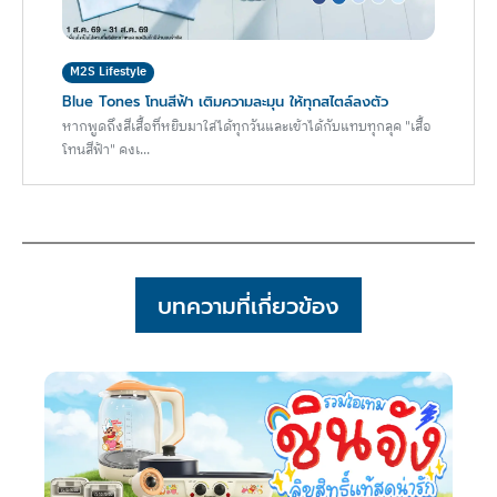
M2S Lifestyle
Blue Tones โทนสีฟ้า เติมความละมุน ให้ทุกสไตล์ลงตัว
หากพูดถึงสีเสื้อที่หยิบมาใส่ได้ทุกวันและเข้าได้กับแทบทุกลุค "เสื้อ
โทนสีฟ้า" คงเ...
บทความที่เกี่ยวข้อง