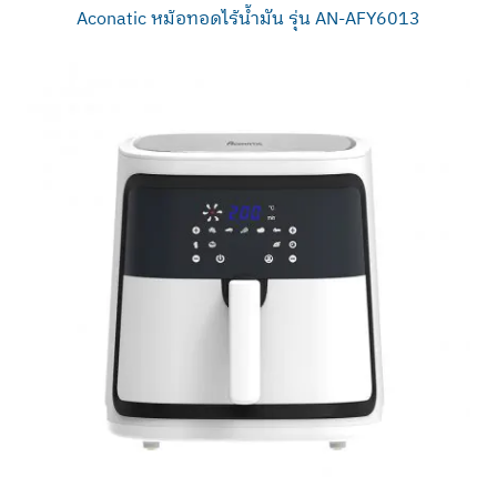
Aconatic หม้อทอดไร้น้ำมัน รุ่น AN-AFY6013