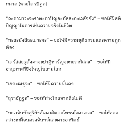
หมวด (พระไตรปิฎก)
“ฉะกามาวะจะราตะถาปัญจะทัสสะกะเวสัจจัง” – ขอให้มีสติ
ปัญญาในการเห็นความจริงในชีวิต
“ทะสะมังสีละเมวะจะ” – ขอให้มีความยุติธรรมและความถูก
ต้อง
“เตรัสสะธุตังคาจะปาฎิหารัญจะทะวาทัสสะ” – ขอให้มี
อานุภาพที่ยิ่งใหญ่ในสามโลก
“เอกะเมรุจะ” – ขอให้มีความมั่นคง
“สุราอัฎฐะ” – ขอให้ห่างไกลจากสิ่งไม่ดี
“ทะเวจันทังสุริยังสัคคาสัตตะโพชฌังคาเจวะ” – ขอให้ส่อง
สว่างเหมือนดวงจันทร์และดวงอาทิตย์