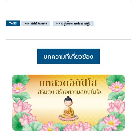
TAGS
คาถาโสฬสมงคล
หลวงปู่เอี่ยม วัดสะพานสูง
บทความที่เกี่ยวข้อง