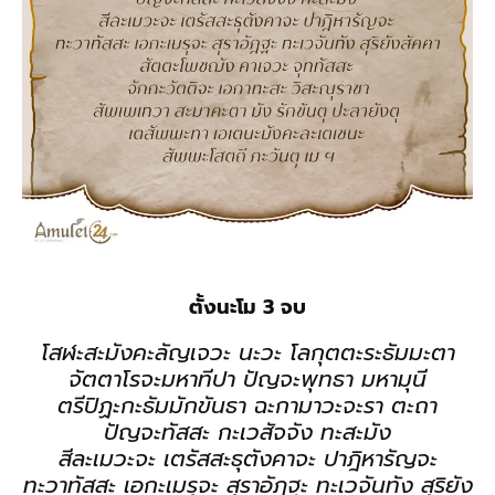
ตั้งนะโม 3 จบ
โสฬะสะมังคะลัญเจวะ นะวะ โลกุตตะระธัมมะตา
จัตตาโรจะมหาทีปา ปัญจะพุทธา มหามุนี
ตรีปิฏะกะธัมมักขันธา ฉะกามาวะจะรา ตะถา
ปัญจะทัสสะ กะเวสัจจัง ทะสะมัง
สีละเมวะจะ เตรัสสะธุตังคาจะ ปาฎิหารัญจะ
ทะวาทัสสะ เอกะเมรุจะ สุราอัฎฐะ ทะเวจันทัง สุริยัง