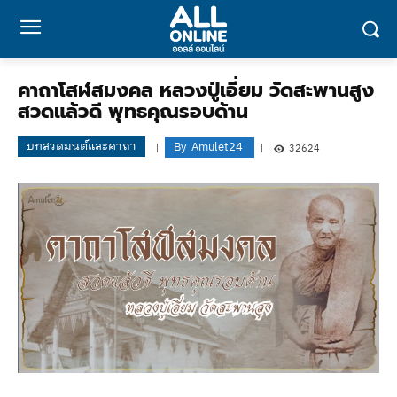
คาถาโสฬสมงคล หลวงปู่เอี่ยม วัดสะพานสูง
สวดแล้วดี พุทธคุณรอบด้าน
บทสวดมนต์และคาถา
By
Amulet24
32624