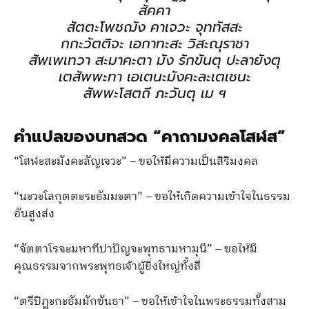
สัคคา
สัตตะโพชฌัง คาเจวะ จุททัสสะ
กกะวัตติจะ เอกาทะสะ วิสะณุราชา
สัพเพเทวา สะมาคะตา มัง รักขันตุ ปะลายังตุ
เตสัพพะทา เอเตนะมังคะละเตเชนะ
สัพพะโสตถี ภะวันตุ เม ฯ
คำแปลของบทสวด “คาถามงคลโสฬส”
“โสฬะสะมังคะลัญเจวะ” – ขอให้มีความเป็นสิริมงคล
“นะวะโลกุตตะระธัมมะตา” – ขอให้เกิดความเข้าใจในธรรม
อันสูงส่ง
“จัตตาโรจะมหาทีปาปัญจะพุทธามหามุนี” – ขอให้มี
คุณธรรมจากพระพุทธเจ้าผู้ยิ่งใหญ่ทั้งสี่
“ตรีปิฏะกะธัมมักขันธา” – ขอให้เข้าใจในพระธรรมทั้งสาม