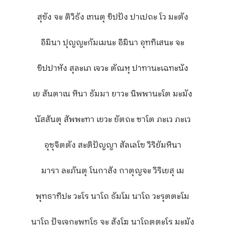
สุขัง จะ ติวิธัง เทนตุ ขิปปัง ปาเปถะ โว มะตัง
อิมินา ปุญญะกัมเมนะ อิมินา อุททิเสนะ จะ
ขิปปาหัง สุละเภ เจวะ ตัณหุ ปาทานะเฉทะนัง
เย สันตาเน หินา ธัมมา ยาวะ นิพพานะโต มะมัง
นัสสันตุ สัพพะทา เยวะ ยัตถะ ชาโต ภะเว ภะเว
อุชุจิตตัง สะติปัญญา สัลเลโข วิริยัมหินา
มารา ละภันตุ โนกาสัง กาตุญจะ วิริเยสุ เม
พุทธาทิปะ วะโร นาโถ ธัมโม นาโถ วะรุตตะโม
นาโถ ปัจเจกะพุทโธ จะ สังโฆ นาโถตตะโร มะมัง