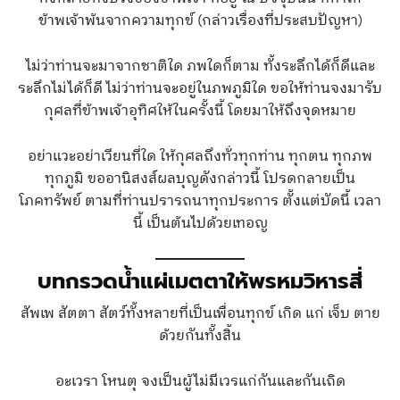
ข้าพเจ้าพ้นจากความทุกข์ (กล่าวเรื่องที่ประสบปัญหา)
ไม่ว่าท่านจะมาจากชาติใด ภพใดก็ตาม ทั้งระลึกได้ก็ดีและ
ระลึกไม่ได้ก็ดี ไม่ว่าท่านจะอยู่ในภพภูมิใด ขอให้ท่านจงมารับ
กุศลที่ข้าพเจ้าอุทิศให้ในครั้งนี้ โดยมาให้ถึงจุดหมาย
อย่าแวะอย่าเวียนที่ใด ให้กุศลถึงทั่วทุกท่าน ทุกตน ทุกภพ
ทุกภูมิ ขออานิสงส์ผลบุญดังกล่าวนี้ โปรดกลายเป็น
โภคทรัพย์ ตามที่ท่านปรารถนาทุกประการ ตั้งแต่บัดนี้ เวลา
นี้ เป็นต้นไปด้วยเทอญ
บทกรวดน้ำแผ่เมตตาให้พรหมวิหารสี่
สัพเพ สัตตา สัตว์ทั้งหลายที่เป็นเพื่อนทุกข์ เกิด แก่ เจ็บ ตาย
ด้วยกันทั้งสิ้น
อะเวรา โหนตุ จงเป็นผู้ไม่มีเวรแก่กันและกันเถิด