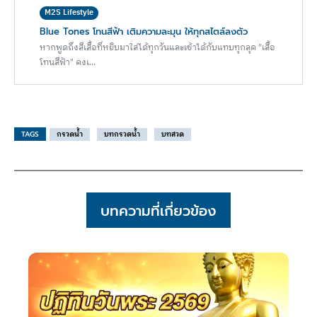
M2S Lifestyle
Blue Tones โทนสีฟ้า เติมความละมุน ให้ทุกสไตล์ลงตัว
หากพูดถึงสีเสื้อที่หยิบมาใส่ได้ทุกวันและเข้าได้กับแทบทุกลุค "เสื้อ
โทนสีฟ้า" คงเ...
TAGS
กรวดน้ำ
บทกรวดน้ำ
บทสวด
บทความที่เกี่ยวข้อง