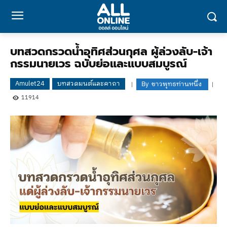
บทสวดกรวดน้ำอุทิศส่วนกุศล ผู้ล่วงลับ-เจ้า
กรรมนายเวร ฉบับย่อและแบบสมบูรณ์
Amulet24
บทสวดมนต์และคาถา
By
ชาวพุทธท่านหนึ่ง
11914