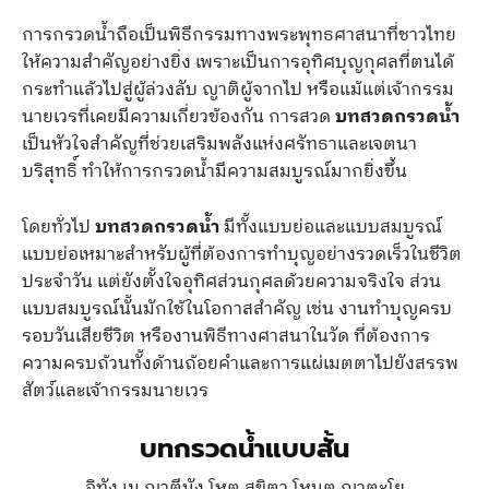
การกรวดน้ำถือเป็นพิธีกรรมทางพระพุทธศาสนาที่ชาวไทย
ให้ความสำคัญอย่างยิ่ง เพราะเป็นการอุทิศบุญกุศลที่ตนได้
กระทำแล้วไปสู่ผู้ล่วงลับ ญาติผู้จากไป หรือแม้แต่เจ้ากรรม
นายเวรที่เคยมีความเกี่ยวข้องกัน การสวด
บทสวดกรวดน้ำ
เป็นหัวใจสำคัญที่ช่วยเสริมพลังแห่งศรัทธาและเจตนา
บริสุทธิ์ ทำให้การกรวดน้ำมีความสมบูรณ์มากยิ่งขึ้น
โดยทั่วไป
บทสวดกรวดน้ำ
มีทั้งแบบย่อและแบบสมบูรณ์
แบบย่อเหมาะสำหรับผู้ที่ต้องการทำบุญอย่างรวดเร็วในชีวิต
ประจำวัน แต่ยังตั้งใจอุทิศส่วนกุศลด้วยความจริงใจ ส่วน
แบบสมบูรณ์นั้นมักใช้ในโอกาสสำคัญ เช่น งานทำบุญครบ
รอบวันเสียชีวิต หรืองานพิธีทางศาสนาในวัด ที่ต้องการ
ความครบถ้วนทั้งด้านถ้อยคำและการแผ่เมตตาไปยังสรรพ
สัตว์และเจ้ากรรมนายเวร
บทกรวดน้ำแบบสั้น
อิทัง เม ญาตีนัง โหตุ สุขิตา โหนตุ ญาตะโย