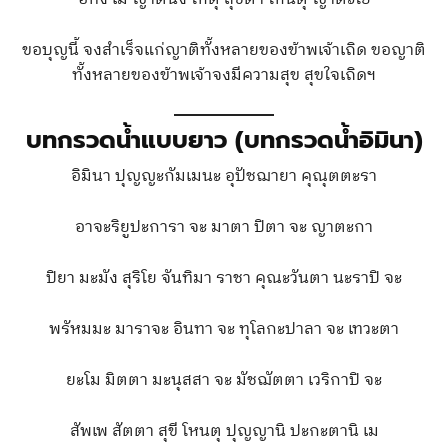
ขอบุญนี้ จงสำเร็จแก่ญาติทั้งหลายของข้าพเจ้าเถิด ขอญาติ
ทั้งหลายของข้าพเจ้าจงมีความสุข สุขใจเถิดฯ
บทกรวดน้ำแบบยาว (บทกรวดน้ำอิมินา)
อิมินา ปุญญะกัมเมนะ อุปัชฌายา คุณุตตะรา
อาจะริยูปะการา จะ มาตา ปิตา จะ ญาตะกา
ปิยา มะมัง สุริโย จันทิมา ราชา คุณะวันตา นะราปิ จะ
พรัหมมะ มาราจะ อินทา จะ ทุโลกะปาลา จะ เทวะตา
ยะโม มิตตา มะนุสสา จะ มัชฌัตตา เวริกาปิ จะ
สัพเพ สัตตา สุขี โหนตุ ปุญญานิ ปะกะตานิ เม