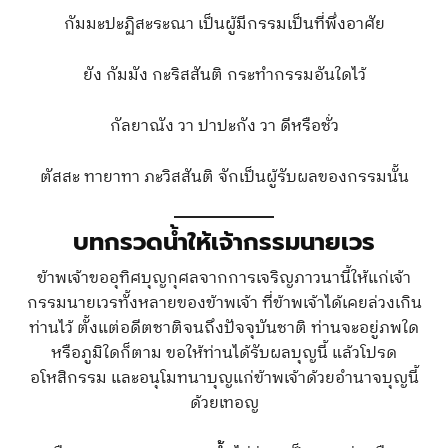
กัมมะปะฏิสะระณา เป็นผู้มีกรรมเป็นที่พึ่งอาศัย
ยัง กัมมัง กะริสสันติ กระทำกรรมอันใดไว้
กัลยาณัง วา ปาปะกัง วา ดีหรือชั่ว
ตัสสะ ทายาทา ภะวิสสันติ จักเป็นผู้รับผลของกรรมนั้น
บทกรวดน้ำให้เจ้ากรรมนายเวร
ข้าพเจ้าขออุทิศบุญกุศลจากการเจริญภาวนานี้ให้แก่เจ้า
กรรมนายเวรทั้งหลายของข้าพเจ้า ที่ข้าพเจ้าได้เคยล่วงเกิน
ท่านไว้ ตั้งแต่อดีตชาติจนถึงปัจจุบันชาติ ท่านจะอยู่ภพใด
หรือภูมิใดก็ตาม ขอให้ท่านได้รับผลบุญนี้ แล้วโปรด
อโหสิกรรม และอนุโมทนาบุญแก่ข้าพเจ้าด้วยอำนาจบุญนี้
ด้วยเทอญ