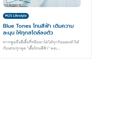
M2S Lifestyle
Blue Tones โทนสีฟ้า เติมความ
ละมุน ให้ทุกสไตล์ลงตัว
หากพูดถึงสีเสื้อที่หยิบมาใส่ได้ทุกวันและเข้าได้
กับแทบทุกลุค "เสื้อโทนสีฟ้า" คงเ...