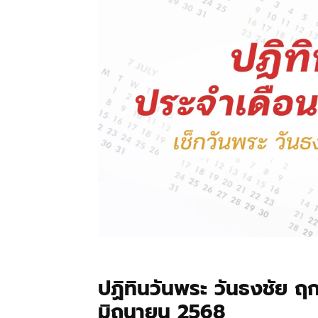
ปฏิทินวันพระ วันธงชัย ฤก
มิถุนายน 2568