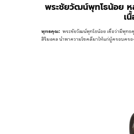
พระชัยวัฒน์พุทโธน้อย ห
เน
พุทธคุณ:
พระชัยวัฒน์พุทโธน้อย เชื่อว่ามีพุทธคุ
สิริมงคล นำพาความโชคดีมาให้แก่ผู้ครอบครอ