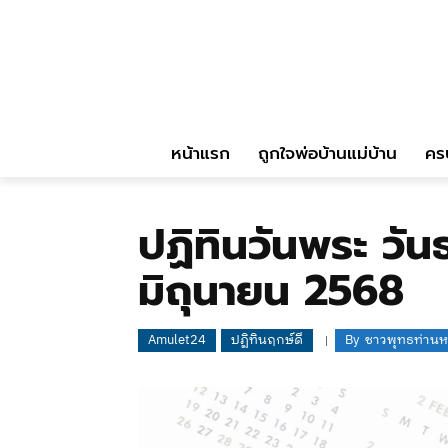
หน้าแรก
ถูกใจพ่อบ้านแม่บ้าน
คร
ปฏิทินวันพระ วัน
มิถุนายน 2568
Amulet24
ปฏิทินฤกษ์ดี
By
ชาวพุทธท่านหน