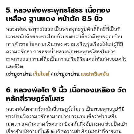
5.
หลวงพ่อพระพุทธโสธร เนื้อทอง
เหลือง ฐานแดง หน้าตัก 8.5 นิ้ว
หลวงพ่อพระพุทธโสธร เป็นพระพุทธรูปศักดิ์สิทธิ์ที่เป็นที่
เคารพนับถือของชาวไทยทั่วประเทศ เชื่อว่ามีพุทธคุณด้าน
การค้าขาย โชคลาภเงินทอง ความเจริญรุ่งเรืองให้แก่ผู้ที่มี
ความศรัทธา การสรงน้ำหลวงพ่อพระพุทธโสธรในช่วง
เทศกาลสงกรานต์ถือเป็นการเสริมสิริมงคลให้แก่ครอบครัว
และชีวิต
เช่าบูชาผ่าน
เว็บไซต์
/ เช่าบูชาผ่าน
แอปพลิเคชัน
6. หลวงพ่อโต 9 นิ้ว เนื้อทองเหลือง วัด
หลักสี่ราษฎร์สโมสร
หลวงพ่อโตจากวัดหลักสี่ราษฎร์สโมสร เป็นพระพุทธรูปที่มี
ชาวบ้านมีความศรัทธามาอย่างยาวนาน เชื่อว่าช่วยเสริม
เมตตา แคล้วคลาด โชคลาภ ป้องกันสิ่งอัปมงคล ช่วยปัดเป่า
เรื่องร้ายให้กายเป็นดี จะเกิดความสำเร็จในหน้าที่การงาน