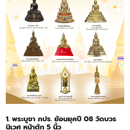
1. พระบูชา ภปร. ย้อนยุคปี 08 วัดบวร
นิเวศ หน้าตัก 5 นิ้ว