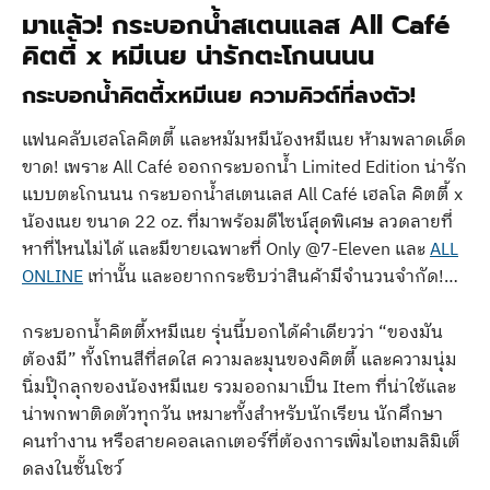
มาแล้ว! กระบอกน้ำสเตนแลส All Café
คิตตี้ x หมีเนย น่ารักตะโกนนนน
กระบอกน้ำคิตตี้xหมีเนย ความคิวต์ที่ลงตัว!
แฟนคลับเฮลโลคิตตี้ และหมัมหมีน้องหมีเนย ห้ามพลาดเด็ด
ขาด! เพราะ All Café ออกกระบอกน้ำ Limited Edition น่ารัก
แบบตะโกนนน กระบอกน้ำสเตนเลส All Café เฮลโล คิตตี้ x
น้องเนย ขนาด 22 oz. ที่มาพร้อมดีไซน์สุดพิเศษ ลวดลายที่
หาที่ไหนไม่ได้ และมีขายเฉพาะที่ Only @7-Eleven และ
ALL
ONLINE
เท่านั้น และอยากกระซิบว่าสินค้ามีจำนวนจำกัด!…
กระบอกน้ำคิตตี้xหมีเนย รุ่นนี้บอกได้คำเดียวว่า “ของมัน
ต้องมี” ทั้งโทนสีที่สดใส ความละมุนของคิตตี้ และความนุ่ม
นิ่มปุ๊กลุกของน้องหมีเนย รวมออกมาเป็น Item ที่น่าใช้และ
น่าพกพาติดตัวทุกวัน เหมาะทั้งสำหรับนักเรียน นักศึกษา
คนทำงาน หรือสายคอลเลกเตอร์ที่ต้องการเพิ่มไอเทมลิมิเต็
ดลงในชั้นโชว์