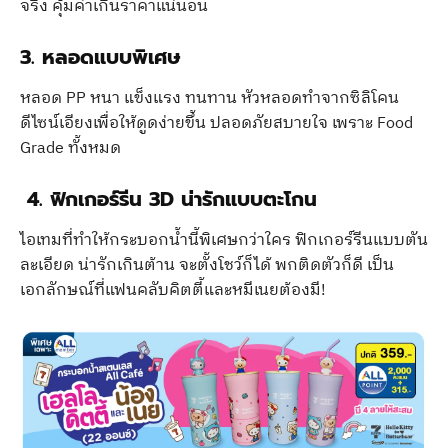
จริง คุ้มค่าเกินราคาแน่นอน
3. หลอดแบบพิเศษ
หลอด PP หนา แข็งแรง ทนทาน หัวหลอดทำจากซิลิโคน
ดีไซน์เอียงเพื่อให้ดูดง่ายขึ้น ปลอดภัยสบายใจ เพราะ Food
Grade ทั้งหมด
4. ฟิกเกอร์รีน 3D น่ารักแบบตะโกน
ไอเทมที่ทำให้กระบอกน้ำนี้พิเศษกว่าใคร ฟิกเกอร์รีนแบบตัน
ละเอียด น่ารักเกินต้าน จะตั้งโชว์ก็ได้ พกติดตัวก็ดี เป็น
เอกลักษณ์ที่แฟนคลับคิตตี้และหมีเนยต้องมี!