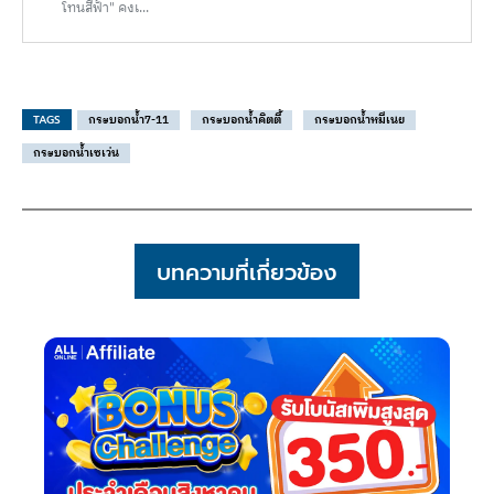
โทนสีฟ้า" คงเ...
TAGS
กระบอกน้ำ7-11
กระบอกน้ำคิตตี้
กระบอกน้ำหมีเนย
กระบอกน้ำเซเว่น
บทความที่เกี่ยวข้อง