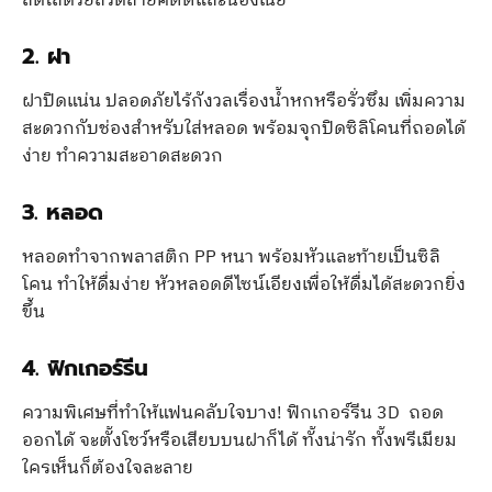
สดใสด้วยลวดลายคิตตี้และน้องเนย
2. ฝา
ฝาปิดแน่น ปลอดภัยไร้กังวลเรื่องน้ำหกหรือรั่วซึม เพิ่มความ
สะดวกกับช่องสำหรับใส่หลอด พร้อมจุกปิดซิลิโคนที่ถอดได้
ง่าย ทำความสะอาดสะดวก
3. หลอด
หลอดทำจากพลาสติก PP หนา พร้อมหัวและท้ายเป็นซิลิ
โคน ทำให้ดื่มง่าย หัวหลอดดีไซน์เอียงเพื่อให้ดื่มได้สะดวกยิ่ง
ขึ้น
4. ฟิกเกอร์รีน
ความพิเศษที่ทำให้แฟนคลับใจบาง! ฟิกเกอร์รีน 3D ถอด
ออกได้ จะตั้งโชว์หรือเสียบบนฝาก็ได้ ทั้งน่ารัก ทั้งพรีเมียม
ใครเห็นก็ต้องใจละลาย