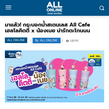
มาแล้ว! กระบอกน้ำสเตนเลส All Cafe
เฮลโลคิตตี้ x น้องเนย น่ารักตะโกนนน
ALL ONLINE
By
ALL ONLINE
18295