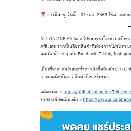
ดาวมีอายุ: วันนี้ – 31 ก.ค. 2569 ใช้ดาวแทน
ALL ONLINE Affiliate โปรแกรมที่จะช่วยสร้าง
Affiliate จากนั้นเลือกสินค้าที่ต้องการโปรโมท แ
ออนไลน์ต่าง ๆ เช่น Facebook, Tiktok, Instagr
เมื่อเพื่อนๆ สนใจและทำการสั่งซื้อสินค้าผ่าน 
ค่าคอมมิชชันจากสินค้าที่เรากำหนด
สมัครเลย >
https://affiliate.allonline.7eleven.c
รายละเอียดเพิ่มเติม >
https://www.allonline.7e