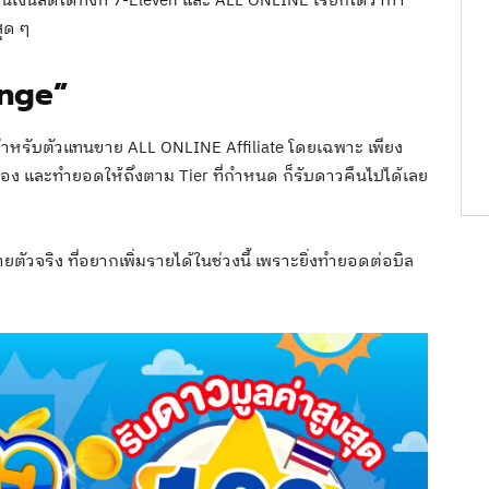
งินสดได้ทั้งที่ 7-Eleven และ ALL ONLINE เรียกได้ว่าทำ
ุด ๆ
enge”
 สำหรับตัวแทนขาย ALL ONLINE Affiliate โดยเฉพาะ เพียง
งตัวเอง และทำยอดให้ถึงตาม Tier ที่กำหนด ก็รับดาวคืนไปได้เลย
ยตัวจริง ที่อยากเพิ่มรายได้ในช่วงนี้ เพราะยิ่งทำยอดต่อบิล